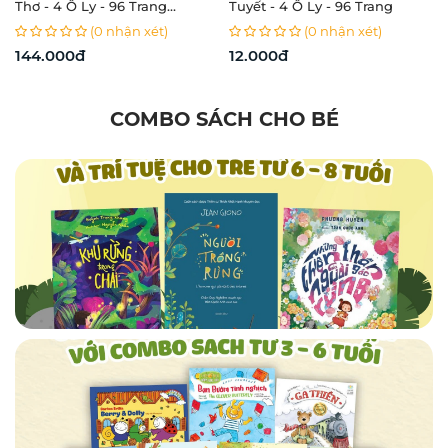
Thơ - 4 Ô Ly - 96 Trang
Tuyết - 4 Ô Ly - 96 Trang
120gsm - Tân Thuận Tiến +
(0 nhận xét)
(0 nhận xét)
Tặng Kèm 1 Xấp Nhãn + 1 Tập
144.000đ
12.000đ
Kiểm Tra
COMBO SÁCH CHO BÉ