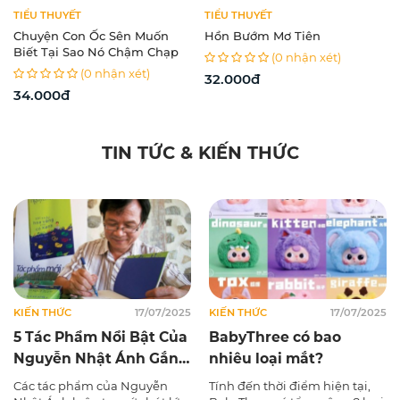
TIỂU THUYẾT
TIỂU THUYẾT
Chuyện Con Ốc Sên Muốn
Hồn Bướm Mơ Tiên
Biết Tại Sao Nó Chậm Chạp
(0 nhận xét)
(0 nhận xét)
32.000đ
34.000đ
TIN TỨC & KIẾN THỨC
KIẾN THỨC
17/07/2025
KIẾN THỨC
17/07/2025
5 Tác Phẩm Nổi Bật Của
BabyThree có bao
Nguyễn Nhật Ánh Gắn
nhiêu loại mắt?
Liền Với Tuổi Thơ Của
Các tác phẩm của Nguyễn
Tính đến thời điểm hiện tại,