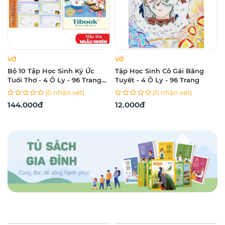
VỞ
VỞ
Bộ 10 Tập Học Sinh Ký Ức
Tập Học Sinh Cô Gái Băng
Tuổi Thơ - 4 Ô Ly - 96 Trang
Tuyết - 4 Ô Ly - 96 Trang
120gsm - Tân Thuận Tiến +
(0 nhận xét)
(0 nhận xét)
Tặng Kèm 1 Xấp Nhãn + 1 Tập
144.000đ
12.000đ
Kiểm Tra