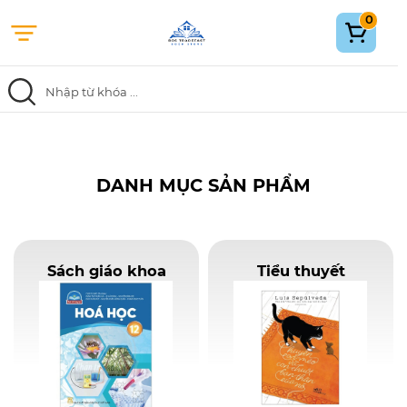
0
Trang chủ
Danh mục
DANH MỤC SẢN PHẨM
Khuyến mãi
Blog
Sách giáo khoa
Tiểu thuyết
Tuyển dụng
Về chúng tôi